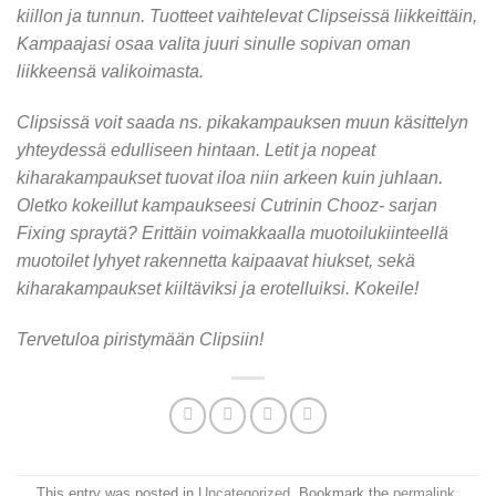
kiillon ja tunnun. Tuotteet vaihtelevat Clipseissä liikkeittäin,
Kampaajasi osaa valita juuri sinulle sopivan oman
liikkeensä valikoimasta.
Clipsissä voit saada ns. pikakampauksen muun käsittelyn
yhteydessä edulliseen hintaan. Letit ja nopeat
kiharakampaukset tuovat iloa niin arkeen kuin juhlaan.
Oletko kokeillut kampaukseesi Cutrinin Chooz- sarjan
Fixing spraytä? Erittäin voimakkaalla muotoilukiinteellä
muotoilet lyhyet rakennetta kaipaavat hiukset, sekä
kiharakampaukset kiiltäviksi ja erotelluiksi. Kokeile!
Tervetuloa piristymään Clipsiin!
This entry was posted in
Uncategorized
. Bookmark the
permalink
.