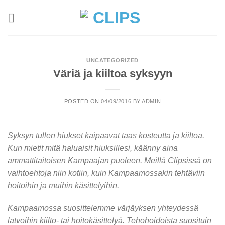
Skip
to
content
UNCATEGORIZED
Väriä ja kiiltoa syksyyn
POSTED ON
04/09/2016
BY
ADMIN
Syksyn tullen hiukset kaipaavat taas kosteutta ja kiiltoa.
Kun mietit mitä haluaisit hiuksillesi, käänny aina
ammattitaitoisen Kampaajan puoleen. Meillä Clipsissä on
vaihtoehtoja niin kotiin, kuin Kampaamossakin tehtäviin
hoitoihin ja muihin käsittelyihin.
Kampaamossa suosittelemme värjäyksen yhteydessä
latvoihin kiilto- tai hoitokäsittelyä. Tehohoidoista suosituin