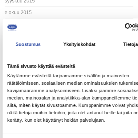
syyskuu 2015
elokuu 2015
huhtikuu 2015
maaliskuu 2015
Suostumus
Yksityiskohdat
Tietoja
tammikuu 2015
lokakuu 2014
Tämä sivusto käyttää evästeitä
Käytämme evästeitä tarjoamamme sisällön ja mainosten
KATEGORIAT
räätälöimiseen, sosiaalisen median ominaisuuksien tukemise
kävijämäärämme analysoimiseen. Lisäksi jaamme sosiaalis
ajankohtaiset
median, mainosalan ja analytiikka-alan kumppaneillemme tie
siitä, miten käytät sivustoamme. Kumppanimme voivat yhdis
Uncategorized
näitä tietoja muihin tietoihin, joita olet antanut heille tai joita o
kerätty, kun olet käyttänyt heidän palvelujaan.