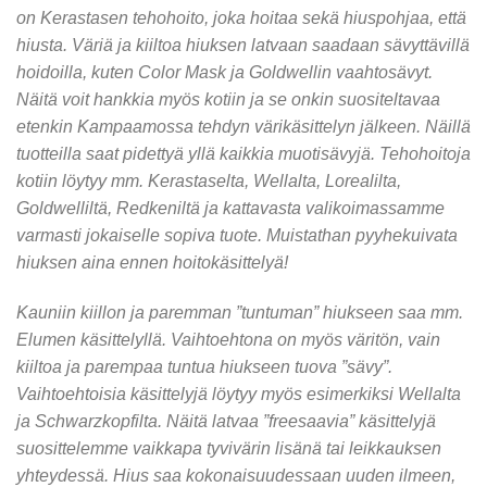
on Kerastasen tehohoito, joka hoitaa sekä hiuspohjaa, että
hiusta. Väriä ja kiiltoa hiuksen latvaan saadaan sävyttävillä
hoidoilla, kuten Color Mask ja Goldwellin vaahtosävyt.
Näitä voit hankkia myös kotiin ja se onkin suositeltavaa
etenkin Kampaamossa tehdyn värikäsittelyn jälkeen. Näillä
tuotteilla saat pidettyä yllä kaikkia muotisävyjä. Tehohoitoja
kotiin löytyy mm. Kerastaselta, Wellalta, Lorealilta,
Goldwelliltä, Redkeniltä ja kattavasta valikoimassamme
varmasti jokaiselle sopiva tuote. Muistathan pyyhekuivata
hiuksen aina ennen hoitokäsittelyä!
Kauniin kiillon ja paremman ”tuntuman” hiukseen saa mm.
Elumen käsittelyllä. Vaihtoehtona on myös väritön, vain
kiiltoa ja parempaa tuntua hiukseen tuova ”sävy”.
Vaihtoehtoisia käsittelyjä löytyy myös esimerkiksi Wellalta
ja Schwarzkopfilta. Näitä latvaa ”freesaavia” käsittelyjä
suosittelemme vaikkapa tyvivärin lisänä tai leikkauksen
yhteydessä. Hius saa kokonaisuudessaan uuden ilmeen,