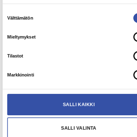
Suostumuksen
Välttämätön
valinta
Mieltymykset
Tilastot
Markkinointi
SALLI KAIKKI
SALLI VALINTA
LOAD MORE...
Seuraa meitä Instagramissa