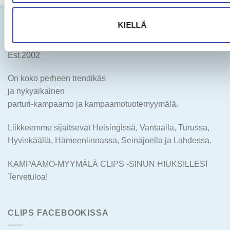
KIELLÄ
KAMPAAMO-MYYMÄLÄ CLIPS
Est.2002
On koko perheen trendikäs
ja nykyaikainen
parturi-kampaamo ja kampaamotuotemyymälä.
Liikkeemme sijaitsevat Helsingissä, Vantaalla, Turussa,
Hyvinkäällä, Hämeenlinnassa, Seinäjoella ja Lahdessa.
KAMPAAMO-MYYMÄLÄ CLIPS -SINUN HIUKSILLESI
Tervetuloa!
CLIPS FACEBOOKISSA