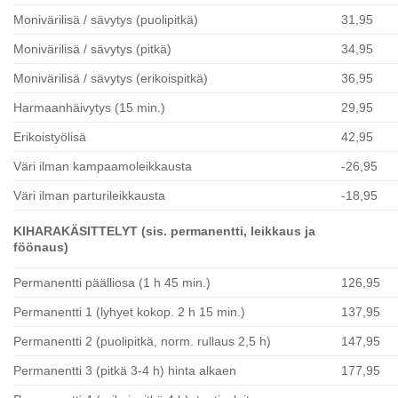
Monivärilisä / sävytys (puolipitkä)
31,95
Monivärilisä / sävytys (pitkä)
34,95
Monivärilisä / sävytys (erikoispitkä)
36,95
Harmaanhäivytys (15 min.)
29,95
Erikoistyölisä
42,95
Väri ilman kampaamoleikkausta
-26,95
Väri ilman parturileikkausta
-18,95
KIHARAKÄSITTELYT (sis. permanentti, leikkaus ja
föönaus)
Permanentti päälliosa (1 h 45 min.)
126,95
Permanentti 1 (lyhyet kokop. 2 h 15 min.)
137,95
Permanentti 2 (puolipitkä, norm. rullaus 2,5 h)
147,95
Permanentti 3 (pitkä 3-4 h) hinta alkaen
177,95