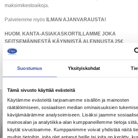
maksimikestoaikoja.
Palvelemme myös
ILMAN AJANVARAUSTA!
HUOM. KANTA-ASIAKASKORTILLAMME JOKA
SEITSEMÄNNESTÄ KÄYNNISTÄ ALENNUSTA 25€
PARTURI-KAMPAAMOSTAMME!
Suostumus
Yksityiskohdat
Tie
Tämä sivusto käyttää evästeitä
Käytämme evästeitä tarjoamamme sisällön ja mainosten
räätälöimiseen, sosiaalisen median ominaisuuksien tukemise
kävijämäärämme analysoimiseen. Lisäksi jaamme sosiaalis
mainosalan ja analytiikka-alan kumppaneillemme tietoja siitä
käytät sivustoamme. Kumppanimme voivat yhdistää näitä tie
muihin tietoihin, joita olet antanut heille tai joita on kerätty, ku