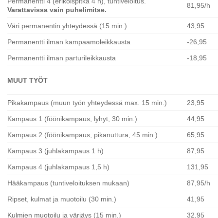
Permanentti 4 (erikoispitkä 4 h), tuntiveloitus.
81,95/h
Varattavissa vain puhelimitse.
Väri permanentin yhteydessä (15 min.)
43,95
Permanentti ilman kampaamoleikkausta
-26,95
Permanentti ilman parturileikkausta
-18,95
MUUT TYÖT
Pikakampaus (muun työn yhteydessä max. 15 min.)
23,95
Kampaus 1 (föönikampaus, lyhyt, 30 min.)
44,95
Kampaus 2 (föönikampaus, pikanuttura, 45 min.)
65,95
Kampaus 3 (juhlakampaus 1 h)
87,95
Kampaus 4 (juhlakampaus 1,5 h)
131,95
Hääkampaus (tuntiveloituksen mukaan)
87,95/h
Ripset, kulmat ja muotoilu (30 min.)
41,95
Kulmien muotoilu ja värjäys (15 min.)
32,95