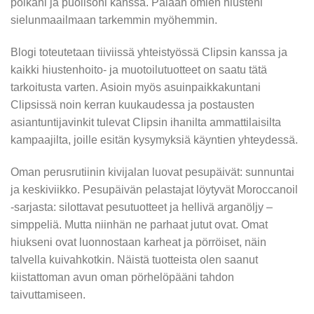
poikani ja puolisoni kanssa. Palaan omien hiusteni
sielunmaailmaan tarkemmin myöhemmin.
Blogi toteutetaan tiiviissä yhteistyössä Clipsin kanssa ja
kaikki hiustenhoito- ja muotoilutuotteet on saatu tätä
tarkoitusta varten. Asioin myös asuinpaikkakuntani
Clipsissä noin kerran kuukaudessa ja postausten
asiantuntijavinkit tulevat Clipsin ihanilta ammattilaisilta
kampaajilta, joille esitän kysymyksiä käyntien yhteydessä.
Oman perusrutiinin kivijalan luovat pesupäivät: sunnuntai
ja keskiviikko. Pesupäivän pelastajat löytyvät Moroccanoil
-sarjasta: silottavat pesutuotteet ja hellivä arganöljy –
simppeliä. Mutta niinhän ne parhaat jutut ovat. Omat
hiukseni ovat luonnostaan karheat ja pörröiset, näin
talvella kuivahkotkin. Näistä tuotteista olen saanut
kiistattoman avun oman pörhelöpääni tahdon
taivuttamiseen.