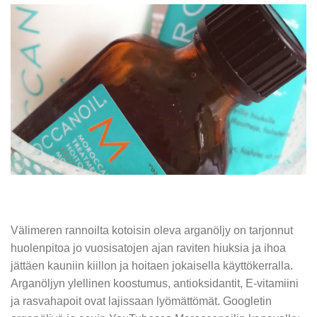
Välimeren rannoilta kotoisin oleva arganöljy on tarjonnut
huolenpitoa jo vuosisatojen ajan raviten hiuksia ja ihoa
jättäen kauniin kiillon ja hoitaen jokaisella käyttökerralla.
Arganöljyn ylellinen koostumus, antioksidantit, E-vitamiini
ja rasvahapoit ovat lajissaan lyömättömät. Googletin