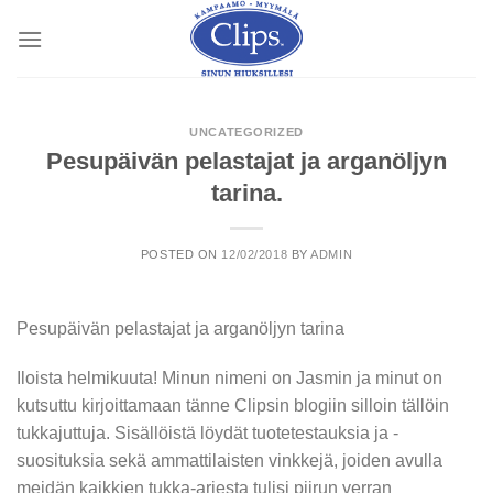
Skip
to
content
UNCATEGORIZED
Pesupäivän pelastajat ja arganöljyn
tarina.
POSTED ON
12/02/2018
BY
ADMIN
Pesupäivän pelastajat ja arganöljyn tarina
Iloista helmikuuta! Minun nimeni on Jasmin ja minut on
kutsuttu kirjoittamaan tänne Clipsin blogiin silloin tällöin
tukkajuttuja. Sisällöistä löydät tuotetestauksia ja -
suosituksia sekä ammattilaisten vinkkejä, joiden avulla
meidän kaikkien tukka-arjesta tulisi piirun verran