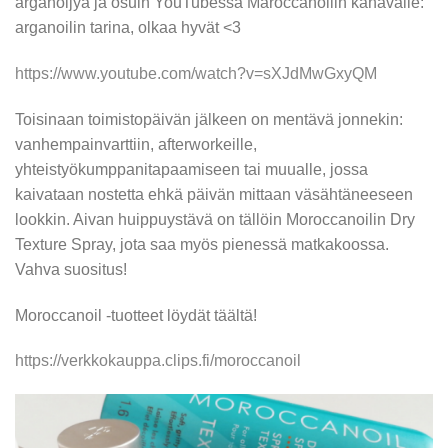
arganöljyä ja osuin YouTubessa Maroccanoilin kanavalle:
arganoilin tarina, olkaa hyvät <3
https://www.youtube.com/watch?v=sXJdMwGxyQM
Toisinaan toimistopäivän jälkeen on mentävä jonnekin:
vanhempainvarttiin, afterworkeille,
yhteistyökumppanitapaamiseen tai muualle, jossa
kaivataan nostetta ehkä päivän mittaan väsähtäneeseen
lookkin. Aivan huippuystävä on tällöin Moroccanoilin Dry
Texture Spray, jota saa myös pienessä matkakoossa.
Vahva suositus!
Moroccanoil -tuotteet löydät täältä!
https://verkkokauppa.clips.fi/moroccanoil