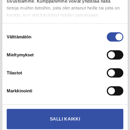
sivustoamme. Kumppanimme voivat yhdistää näitä
tietoja muihin tietoihin, joita olet antanut heille tai joita on
heinäkuu 2017
kerätty, kun olet käyttänyt heidän palvelujaan.
toukokuu 2017
helmikuu 2017
Suostumuksen
Välttämätön
valinta
marraskuu 2016
syyskuu 2016
Mieltymykset
heinäkuu 2016
Tilastot
huhtikuu 2016
maaliskuu 2016
Markkinointi
helmikuu 2016
joulukuu 2015
SALLI KAIKKI
lokakuu 2015
syyskuu 2015