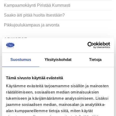
Kampaamokäynti Piristää Kummasti
Saako äiti pitää huolta itsestään?
Pikkujoulukampaus ja arvonta
ARKISTOT
joulukuu 2020
Suostumus
Yksityiskohdat
Tietoja
heinäkuu 2019
maaliskuu 2019
Tämä sivusto käyttää evästeitä
helmikuu 2019
Käytämme evästeitä tarjoamamme sisällön ja mainosten
räätälöimiseen, sosiaalisen median ominaisuuksien
marraskuu 2018
tukemiseen ja kävijämäärämme analysoimiseen. Lisäksi
syyskuu 2018
jaamme sosiaalisen median, mainosalan ja analytiikka-
alan kumppaneillemme tietoja siitä, miten käytät
helmikuu 2018