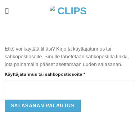
Skip
to
content
Etkö voi käyttää tiliäsi? Kirjoita käyttäjätunnus tai
sähköpostiosoite. Sinulle lähetetään sähköpostilla linkki,
jota painamalla pääset asettamaan uuden salasanan.
Vaaditaan
Käyttäjätunnus tai sähköpostiosoite
*
SALASANAN PALAUTUS